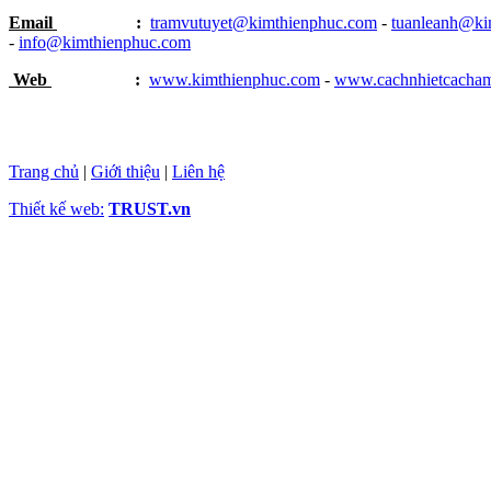
Email
:
tramvutuyet@kimthienphuc.com
-
tuanleanh@ki
-
info@kimthienphuc.com
Web
:
www.kimthienphuc.com
-
www.cachnhietcacha
Trang chủ
|
Giới thiệu
|
Liên hệ
Thiết kế web:
TRUST.vn