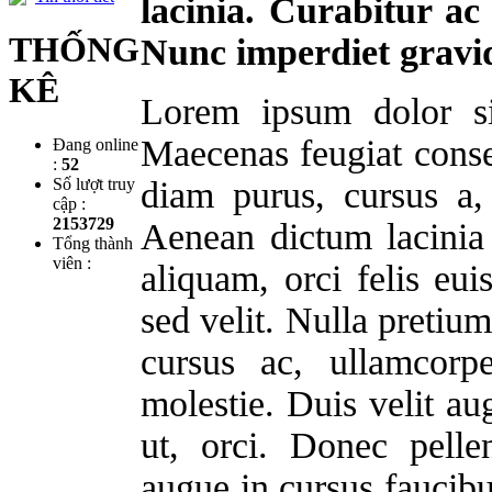
lacinia. Curabitur ac
THỐNG
Nunc imperdiet gravi
KÊ
Lorem ipsum dolor sit
Maecenas feugiat cons
Đang online
:
52
Số lượt truy
diam purus, cursus a,
cập :
2153729
Aenean dictum lacinia 
Tổng thành
viên :
aliquam, orci felis e
sed velit. Nulla pretiu
cursus ac, ullamcorp
molestie. Duis velit au
ut, orci. Donec pelle
augue in cursus faucib