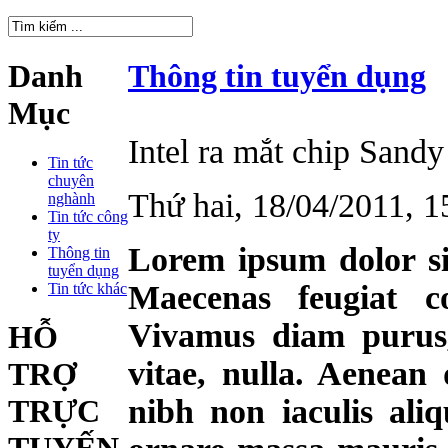
Danh
Thông tin tuyển dụng
Mục
Intel ra mắt chip Sandy
Tin tức
chuyên
Thứ hai, 18/04/2011,
nghành
Tin tức công
ty
Lorem ipsum dolor sit
Thông tin
tuyển dụng
Maecenas feugiat c
Tin tức khác
Vivamus diam purus,
HỖ
vitae, nulla. Aenean 
TRỢ
nibh non iaculis ali
TRỰC