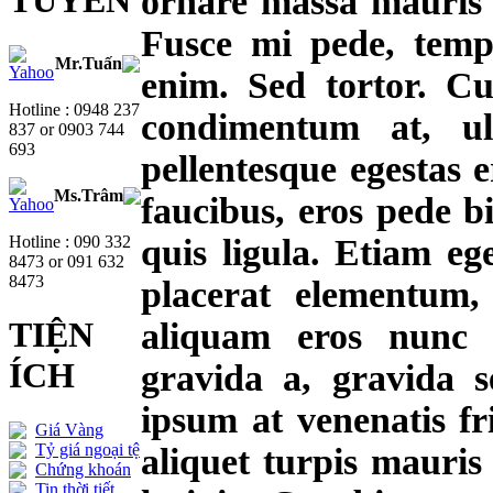
TUYẾN
ornare massa mauris s
Fusce mi pede, tempo
Mr.Tuấn
enim. Sed tortor. Cu
Hotline : 0948 237
condimentum at, ul
837 or 0903 744
693
pellentesque egestas 
Ms.Trâm
faucibus, eros pede b
Hotline : 090 332
quis ligula. Etiam eg
8473 or 091 632
8473
placerat elementum, 
TIỆN
aliquam eros nunc
ÍCH
gravida a, gravida se
ipsum at venenatis fri
Giá Vàng
Tỷ giá ngoại tệ
aliquet turpis mauri
Chứng khoán
Tin thời tiết