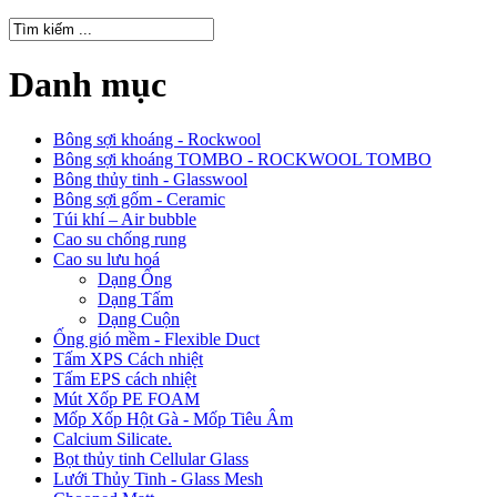
Danh mục
Bông sợi khoáng - Rockwool
Bông sợi khoáng TOMBO - ROCKWOOL TOMBO
Bông thủy tinh - Glasswool
Bông sợi gốm - Ceramic
Túi khí – Air bubble
Cao su chống rung
Cao su lưu hoá
Dạng Ống
Dạng Tấm
Dạng Cuộn
Ống gió mềm - Flexible Duct
Tấm XPS Cách nhiệt
Tấm EPS cách nhiệt
Mút Xốp PE FOAM
Mốp Xốp Hột Gà - Mốp Tiêu Âm
Calcium Silicate.
Bọt thủy tinh Cellular Glass
Lưới Thủy Tinh - Glass Mesh