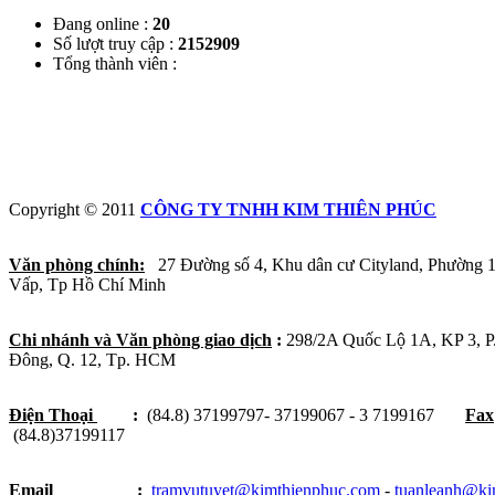
Đang online :
20
Số lượt truy cập :
2152909
Tổng thành viên :
Copyright © 2011
CÔNG TY TNHH KIM THIÊN PHÚC
Văn phòng chính:
27 Đường số 4, Khu dân cư Cityland, Phường 
Vấp, Tp Hồ Chí Minh
Chi nhánh và Văn phòng giao dịch
:
298/2A Quốc Lộ 1A, KP 3, 
Đông, Q. 12, Tp. HCM
Điện Thoại
:
(84.8) 37199797- 37199067 - 3 7199167
Fax
(84.8)37199117
Email
:
tramvutuyet@kimthienphuc.com
-
tuanleanh@ki