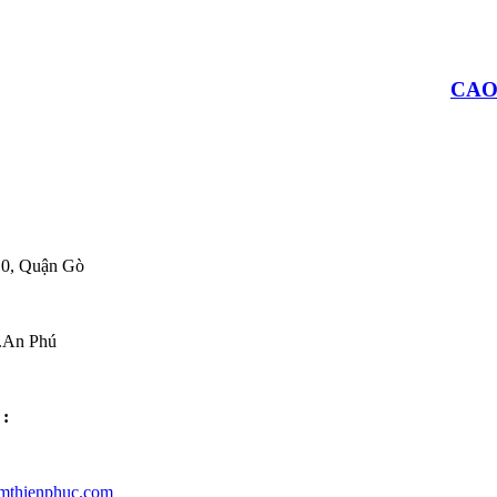
CAO
10, Quận Gò
P.An Phú
:
mthienphuc.com