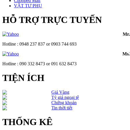
Chooped Matt
VẬT TƯ PHỤ
HỖ TRỢ TRỰC TUYẾN
Mr
Hotline : 0948 237 837 or 0903 744 693
Ms
Hotline : 090 332 8473 or 091 632 8473
TIỆN ÍCH
Giá Vàng
Tỷ giá ngoại tệ
Chứng khoán
Tin thời tiết
THỐNG KÊ