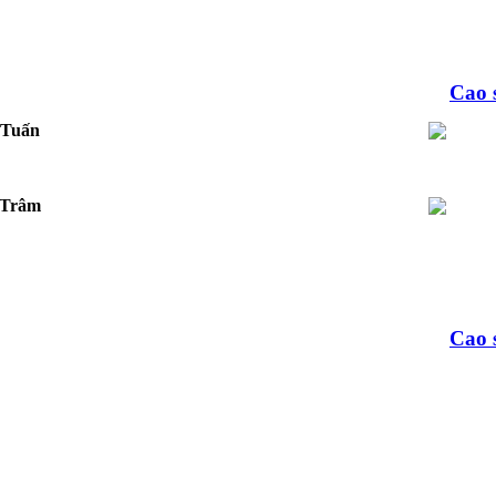
Cao 
.Tuấn
.Trâm
Cao 