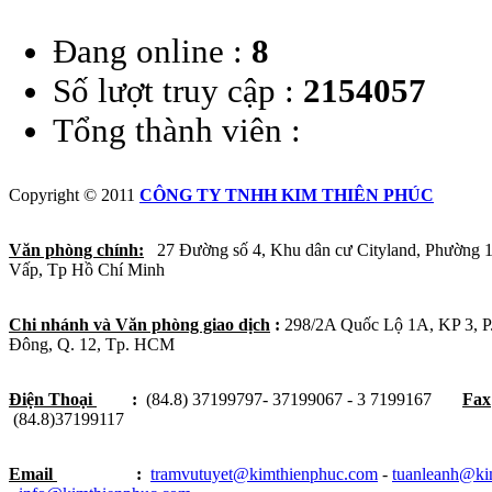
Đang online :
8
Số lượt truy cập :
2154057
Tổng thành viên :
Copyright © 2011
CÔNG TY TNHH KIM THIÊN PHÚC
Văn phòng chính:
27 Đường số 4, Khu dân cư Cityland, Phường 
Vấp, Tp Hồ Chí Minh
Chi nhánh và Văn phòng giao dịch
:
298/2A Quốc Lộ 1A, KP 3, 
Đông, Q. 12, Tp. HCM
Điện Thoại
:
(84.8) 37199797- 37199067 - 3 7199167
Fax
(84.8)37199117
Email
:
tramvutuyet@kimthienphuc.com
-
tuanleanh@ki