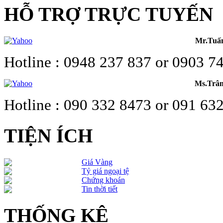
HỖ TRỢ TRỰC TUYẾN
Mr.Tuấ
Hotline : 0948 237 837 or 0903 7
Ms.Trâ
Hotline : 090 332 8473 or 091 63
TIỆN ÍCH
Giá Vàng
Tỷ giá ngoại tệ
Chứng khoán
Tin thời tiết
THỐNG KÊ